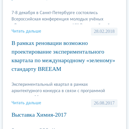
7-8 декабря в Санкт-Петербурге состоялись
Всероссийская конференция молодых учёных
«Дальние горизонты науки» и VIII Всероссийский
28.02.2018
Читать дальше
съезд Советов молодых ученых и специалистов, где
ООО «Национальная инновационная компания»
В рамках реновации возможно
выступала в качестве организатора. Целью
проектирование экспериментального
мероприятий было привлечь молодых ученых,
преподавателей, аспирантов и студентов к …
квартала по международному «зеленому»
стандарту BREEAM
Экспериментальный квартал в рамках
архитектурного конкурса в связи с программой
реновации Москвы спроектируют в соответствии с
26.08.2017
Читать дальше
требованиями BREEAM. Это сделает один из
финалистов — консорциум ГК ПИК, официально
Выставка Химия-2017
сообщила пресс-служба девелопера. Проект будет
также сертифицирован по данному стандарту,