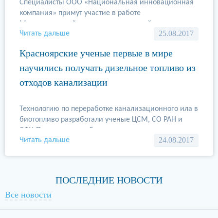
партнером выступит …
Специалисты ООО «Национальная инновационная
компания» примут участие в работе
Международной выставки химической
25.08.2017
Читать дальше
промышленности и науки «Химия-2017» (блок
«Зеленая химия»). Даты и место проведения: 23-26
Красноярские ученые первые в мире
октября 2017 года, ЦВК «Экспоцентр», 2 и 8
научились получать дизельное топливо из
павильоны.
отходов канализации
Технологию по переработке канализационного ила в
биотопливо разработали ученые ЦСМ, СО РАН и
СФУ. Процесс переработки отходов в дизельное
24.08.2017
Читать дальше
топливо для автомобилей происходит в
специальном реакторе. Ученые уже запатентовали
технологию и провели экономические расчеты по
коммерциализации проекта. Сейчас технология
ПОСЛЕДНИЕ НОВОСТИ
отработана …
Все новости